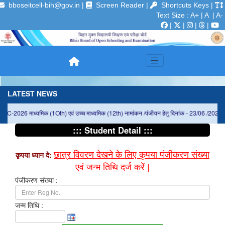
bboseitcell-bih@gov.in |
Screen Reader
|
Shortcuts Keys
|
Text Size
:
A+
|
A
| A-
|
|
|
|
LATEST NEWS
EC-2026 माध्यमिक (1Oth) एवं उच्च माध्यमिक (12th) नामांकन /पंजीयन हेतु दिनांक - 23/06 /2026 से
::: Student Detail :::
छात्र विवरण देखने के लिए कृपया पंजीकरण संख्या
कृपया ध्यान दे:
एवं जन्म तिथि दर्ज करें |
पंजीकरण संख्या :
जन्म तिथि :